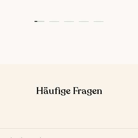
Folie laden 1 von 5
Folie laden 2 von 5
Folie laden 3 von 5
Folie laden 4 von 5
Folie laden 5 vo
Häufige Fragen