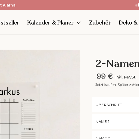
Hi
stseller
Kalender & Planer
Zubehör
Deko &
2-Namen
99 €
inkl. MwSt.
Jetzt kaufen. Später zahle
ÜBERSCHRIFT
NAME 1
NAME 2