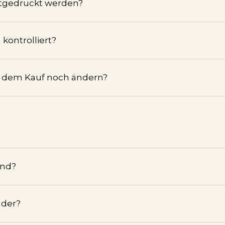
tgedruckt werden?
kontrolliert?
h dem Kauf noch ändern?
and?
nder?