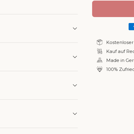
sicht laden
in Galerieansicht laden
Kostenloser
Kauf auf R
Made in Ge
100% Zufrie