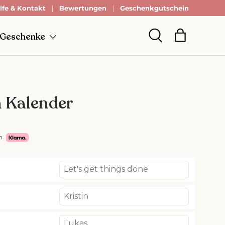
lfe & Kontakt
Bewertungen
Geschenkgutschein
 Geschenke
Einkaufsta
Suche
 Kalender
n.