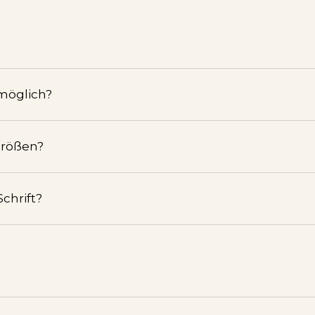
 möglich?
Größen?
chrift?