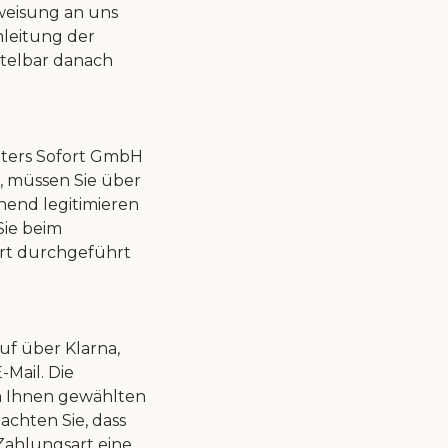
nweisung an uns
nleitung der
ttelbar danach
eters Sofort GmbH
, müssen Sie über
hend legitimieren
Sie beim
ort durchgeführt
f über Klarna,
-Mail. Die
n Ihnen gewählten
achten Sie, dass
Zahlungsart eine