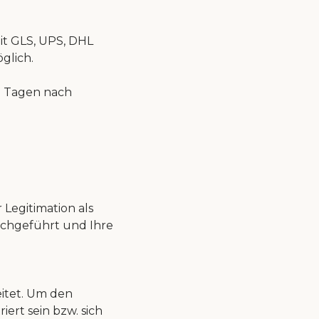
it GLS, UPS, DHL
glich.
8 Tagen nach
Legitimation als
rchgeführt und Ihre
eitet. Um den
ert sein bzw. sich