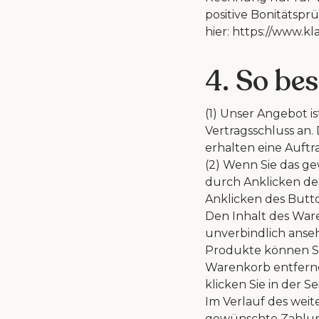
positive Bonitätsp
hier: https://www.k
4. So bes
(1) Unser Angebot i
Vertragsschluss
an.
erhalten eine
Auftr
(2) Wenn Sie das g
durch
Anklicken d
Anklicken des
Butto
Den Inhalt des
Ware
unverbindlich anse
Produkte können Si
Warenkorb
entfern
klicken Sie in der S
Im Verlauf des weit
gewünschte Zahlun