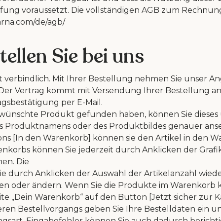
rüfung voraussetzt. Die vollständigen AGB zum Rechnung
larna.com/de/agb/
tellen Sie bei uns
st verbindlich. Mit Ihrer Bestellung nehmen Sie unser A
 Der Vertrag kommt mit Versendung Ihrer Bestellung an
agsbestätigung per E-Mail.
ewünschte Produkt gefunden haben, können Sie dieses 
es Produktnamens oder des Produktbildes genauer ans
ns [In den Warenkorb] können sie den Artikel in den W
nkorbs können Sie jederzeit durch Anklicken der Grafi
hen. Die
e durch Anklicken der Auswahl der Artikelanzahl wied
en oder ändern. Wenn Sie die Produkte im Warenkorb 
eite
„Dein Warenkorb“ auf den Button [Jetzt sicher zur Ka
eren Bestellvorgangs geben Sie Ihre Bestelldaten ein
un
gsart.
Eingabefehler können Sie
auch dadurch berichtig