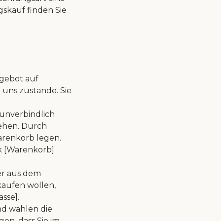
skauf finden Sie
ngebot auf
 uns zustande. Sie
unverbindlich
ehen. Durch
arenkorb legen.
k [Warenkorb]
er aus dem
kaufen wollen,
sse].
d wählen die
en, dass Sie im