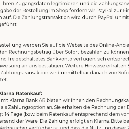
mit Ihren Zugangsdaten legitimieren und die Zahlungsa
gabe der Bestellung im Shop fordern wir PayPal zur Ei
n auf. Die Zahlungstransaktion wird durch PayPal unmi
eführt.
stellung werden Sie auf die Webseite des Online-Anbi
 den Rechnungsbetrag über Sofort bezahlen zu können
ing freigeschaltetes Bankkonto verfügen, sich entsprec
weisung an uns bestätigen. Weitere Hinweise erhalten 
e Zahlungstransaktion wird unmittelbar danach von Sof
tet.
Klarna Ratenkauf:
mit Klarna Bank AB bieten wir Ihnen den Rechnungskau
 als Zahlungsoption an. Sie erhalten die Rechnung per E
ägt 14 Tage (bzw. beim Ratenkauf entsprechend dem vo
rsand der Ware. Die Zahlung erfolgt an Klarna. Bitte be
erbraucher verfügbar ist und dass die Nutzung dieser 