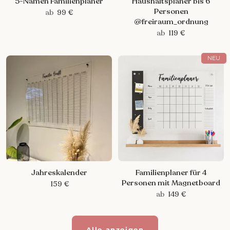
5-Namen Familienplaner
Haushaltsplaner bis 6
Personen
ab
99 €
@freiraum_ordnung
ab
119 €
NEU
Jahreskalender
Familienplaner für 4
Personen mit Magnetboard
159 €
ab
149 €
Alle anzeigen