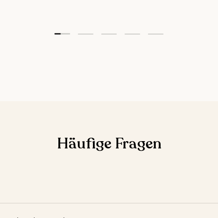
Folie laden 1 von 5
Folie laden 2 von 5
Folie laden 3 von 5
Folie laden 4 von 5
Folie laden 5 vo
Häufige Fragen