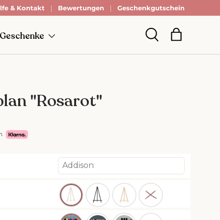
lfe & Kontakt
Zahle erst in 30 Tagen
Bewertungen
mit Klarna.
Geschenkgutschein
 Geschenke
Einkaufsta
Suche
lan "Rosarot"
n.