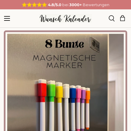
4.8/5.0
bei
3000+
Bewertungen
Direkt zum Inhalt
Menü
Ein
Suche
Suchen
Suchen