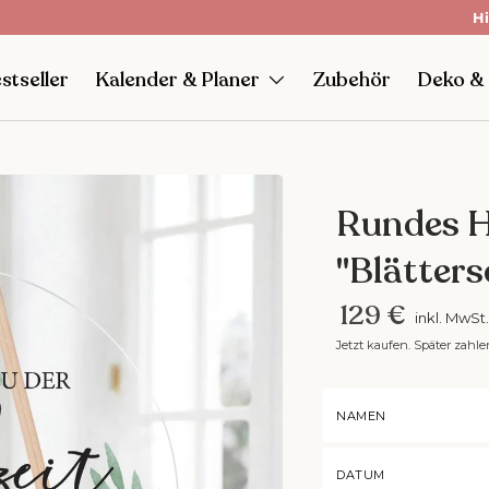
agen
mit Klarna.
Hi
stseller
Kalender & Planer
Zubehör
Deko &
Rundes H
"Blätters
129 €
inkl. MwSt.
Jetzt kaufen. Später zahle
NAMEN
DATUM