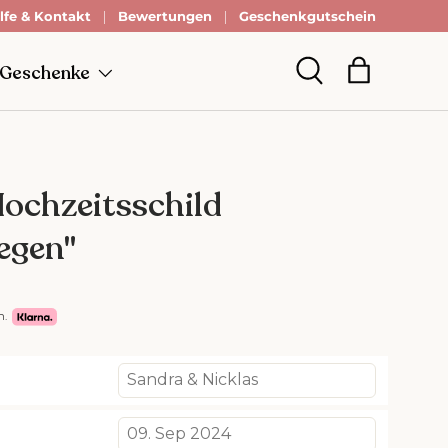
lfe & Kontakt
Bewertungen
Geschenkgutschein
 Geschenke
Einkaufsta
Suche
ochzeitsschild
egen"
n.