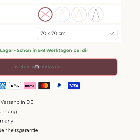
70 x 70 cm
 Lager
- Schon in 5-8 Werktagen bei dir
In den Warenkorb
 Versand in DE
echnung
rmany
denheitsgarantie