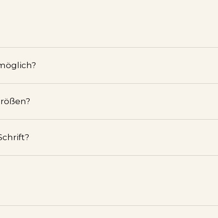
 möglich?
Größen?
chrift?