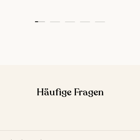
Folie laden 1 von 5
Folie laden 2 von 5
Folie laden 3 von 5
Folie laden 4 von 5
Folie laden 5 vo
Häufige Fragen