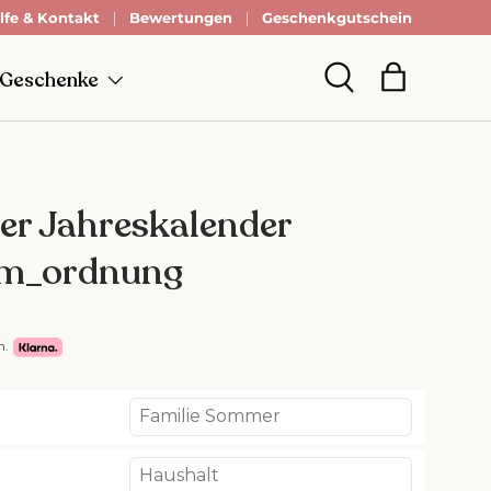
lfe & Kontakt
Zahle erst in 30 Tagen
Bewertungen
mit Klarna.
Geschenkgutschein
 Geschenke
Einkaufsta
Suche
ger Jahreskalender
um_ordnung
n.