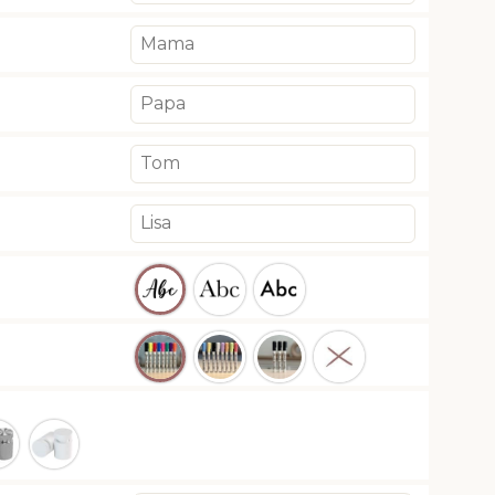
ber
Weiss