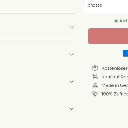
sicht laden
in Galerieansicht laden
Bild 5 in Galerieansicht laden
Bild 6 in Galerieansicht laden
Bild 7 in Galerieansicht laden
Bild 8 in Galeriea
Bild 9
GRÖSSE
Auf
Kostenloser
Kauf auf R
Made in Ge
100% Zufrie