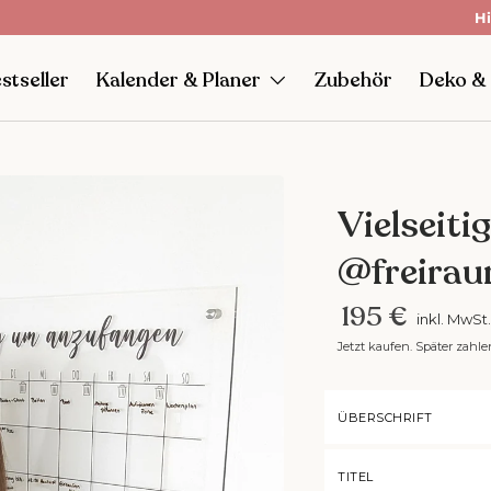
Hi
stseller
Kalender & Planer
Zubehör
Deko &
Vielseiti
@freira
195 €
inkl. MwSt.
Jetzt kaufen. Später zahle
ÜBERSCHRIFT
TITEL