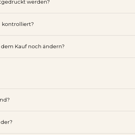
tgedruckt werden?
kontrolliert?
h dem Kauf noch ändern?
and?
nder?