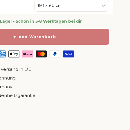
nsicht laden
 in Galerieansicht laden
Bild 10 in Galerieansicht laden
Bild 11 in Galerieansicht laden
Bild 12 in Galerieansicht la
150 x 80 cm
 Lager
- Schon in 5-8 Werktagen bei dir
In den Warenkorb
 Versand in DE
echnung
rmany
denheitsgarantie