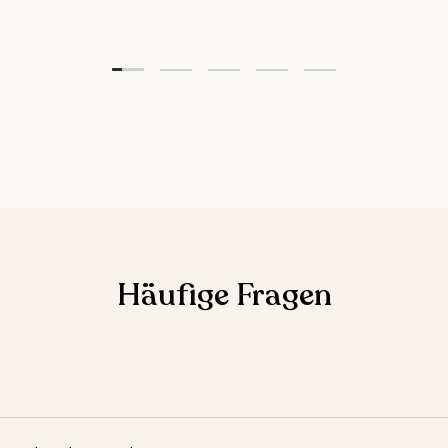
Folie laden 1 von 5
Folie laden 2 von 5
Folie laden 3 von 5
Folie laden 4 von 5
Folie laden 5 vo
Häufige Fragen