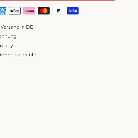
nsicht laden
 in Galerieansicht laden
Bild 10 in Galerieansicht laden
Bild 11 in Galerieansicht laden
Bild 12 in Galerieansicht la
 Versand in DE
echnung
rmany
denheitsgarantie