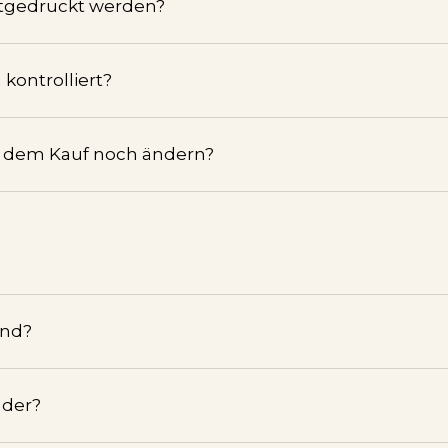
tgedruckt werden?
kontrolliert?
h dem Kauf noch ändern?
and?
nder?