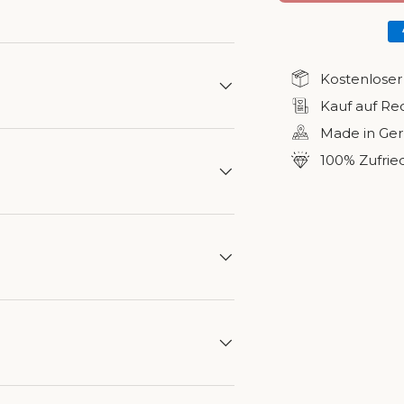
sicht laden
in Galerieansicht laden
Bild 5 in Galerieansicht laden
Bild 6 in Galerieansicht laden
Bild 7 in Galerieansicht laden
Bild 8 in Galeriea
Bild 9
Kostenloser
Kauf auf R
Made in Ge
100% Zufrie