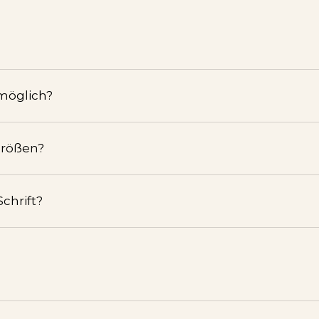
 möglich?
Größen?
chrift?