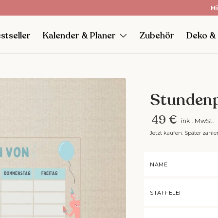
📦
Hi
K
stseller
Kalender & Planer
Zubehör
Deko &
Stundenp
49 €
inkl. MwSt.
Jetzt kaufen. Später zahle
NAME
STAFFELEI