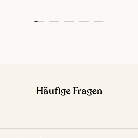
Folie laden 1 von 5
Folie laden 2 von 5
Folie laden 3 von 5
Folie laden 4 von 5
Folie laden 5 vo
Häufige Fragen