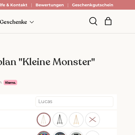
lfe & Kontakt
ostenloser Versand
Bewertungen
in DE
Geschenkgutschein
 Geschenke
Einkaufsta
Suche
lan "Kleine Monster"
n.