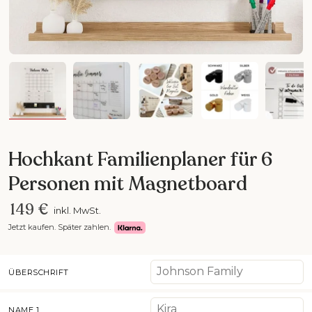
Bild 1 in Galerieansicht laden
Bild 2 in Galerieansicht laden
Bild 3 in Galerieansicht la
Bild 4 in Galer
Bil
Hochkant Familienplaner für 6
Personen mit Magnetboard
149 €
inkl. MwSt.
Jetzt kaufen. Später zahlen.
ÜBERSCHRIFT
NAME 1