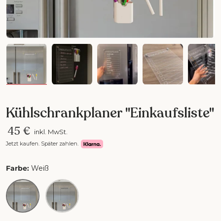
Bild 3 in Galerieansicht laden
Bild 4 in Galerieansicht laden
Bild 5 in Galerieansicht la
Bild 6 in Galer
Bil
Kühlschrankplaner "Einkaufsliste"
45 €
inkl. MwSt.
Jetzt kaufen. Später zahlen.
Farbe:
Weiß
Weiß
Schwarz